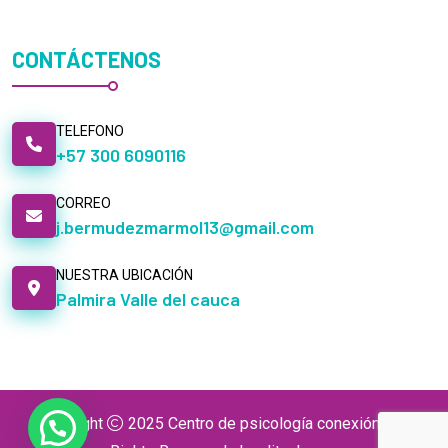
CONTÁCTENOS
TELEFONO
+57 300 6090116
CORREO
j.bermudezmarmol13@gmail.com
NUESTRA UBICACIÓN
Palmira Valle del cauca
Copyright
2025 Centro de psicología conexión. . All